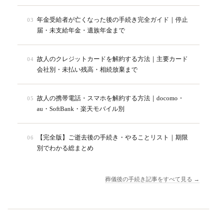
年金受給者が亡くなった後の手続き完全ガイド｜停止
03
届・未支給年金・遺族年金まで
故人のクレジットカードを解約する方法｜主要カード
04
会社別・未払い残高・相続放棄まで
故人の携帯電話・スマホを解約する方法｜docomo・
05
au・SoftBank・楽天モバイル別
【完全版】ご逝去後の手続き・やることリスト｜期限
06
別でわかる総まとめ
葬儀後の手続き記事をすべて見る →