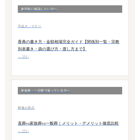
参列前に確認したい方へ
手続き・マナー
香典の書き方・金額相場完全ガイド【関係別一覧・宗教
別表書き・袋の選び方・渡し方まで】
→ 読む
家族葬・一日葬で迷っている方へ
葬儀の形式
直葬vs家族葬vs一般葬｜メリット・デメリット徹底比較
→ 読む