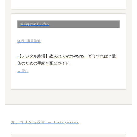
終活を始めたい方へ
終活・事前準備
【デジタル終活】故人のスマホやSNS、どうすれば？遺
族のための手続き完全ガイド
→ 読む
カテゴリから探す — Categories