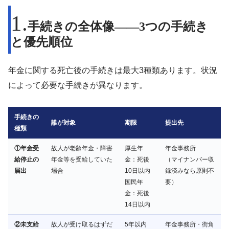
手続きの全体像——3つの手続き
と優先順位
年金に関する死亡後の手続きは最大3種類あります。状況
によって必要な手続きが異なります。
手続きの
誰が対象
期限
提出先
種類
①年金受
故人が老齢年金・障害
厚生年
年金事務所
給停止の
年金等を受給していた
金：死後
（マイナンバー収
届出
場合
10日以内
録済みなら原則不
国民年
要）
金：死後
14日以内
②未支給
故人が受け取るはずだ
5年以内
年金事務所・街角