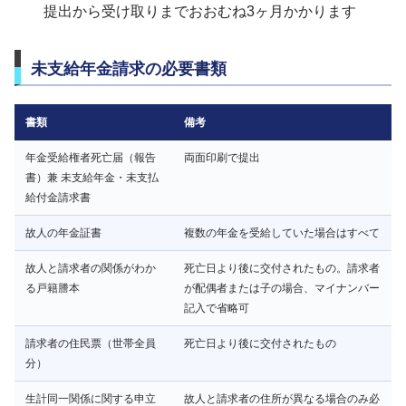
提出から受け取りまでおおむね3ヶ月かかります
未支給年金請求の必要書類
書類
備考
年金受給権者死亡届（報告
両面印刷で提出
書）兼 未支給年金・未支払
給付金請求書
故人の年金証書
複数の年金を受給していた場合はすべて
故人と請求者の関係がわか
死亡日より後に交付されたもの。請求者
る戸籍謄本
が配偶者または子の場合、マイナンバー
記入で省略可
請求者の住民票（世帯全員
死亡日より後に交付されたもの
分）
生計同一関係に関する申立
故人と請求者の住所が異なる場合のみ必