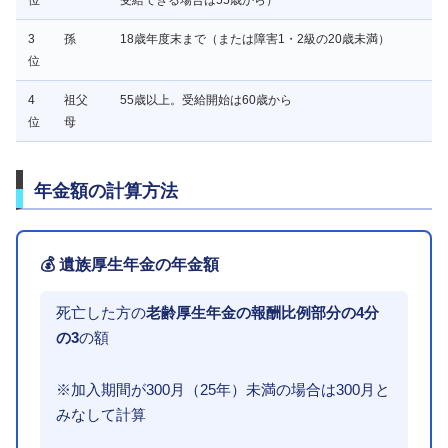
位
受給できる場合は55歳から）
3
孫
18歳年度末まで（または障害1・2級の20歳未満）
位
4
祖父
55歳以上。受給開始は60歳から
位
母
年金額の計算方法
💰 遺族厚生年金の年金額
死亡した方の
老齢厚生年金の報酬比例部分の4分
の3
の額
※加入期間が300月（25年）未満の場合は300月と
みなして計算