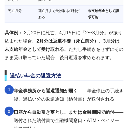
死亡月分
死亡月まで受け取る権利が
未支給年金として請
ある
求可能
具体例：
3月20日に死亡。4月15日に「2〜3月分」が振り
込まれた場合、
2月分は返還不要（死亡前分）
、
3月分は
未支給年金として受け取れる
。ただし手続きをせずにその
まま受け取っていた場合、後日返還を求められます。
過払い年金の返還方法
1
年金事務所から返還通知が届く
——年金停止の手続き
後、過払い分の返還通知（納付書）が送付される
2
口座から自動引き落とし、または金融機関で納付
——
送付された納付書で金融機関窓口・ATM・ペイジー