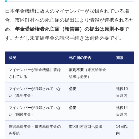
日本年金機構に故人のマイナンバーが収録されている場
合、市区町村への死亡届の提出により情報が連携されるた
め、
年金受給権者死亡届（報告書）の提出は原則不要
で
す。ただし未支給年金の請求手続きは別途必要です。
状況
死亡届の要否
期限
マイナンバーが年金機構に収録
原則不要
（未支給年金
—
されている
請求は必要）
マイナンバーが収録されていな
必要
死後10
い（厚生年金）
日以内
マイナンバーが収録されていな
必要
死後14
い（国民年金）
日以内
障害基礎年金・遺族基礎年金の
市区町村窓口へ提出
14日以
み受給
内