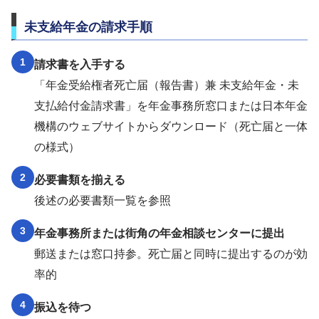
未支給年金の請求手順
1
請求書を入手する
「年金受給権者死亡届（報告書）兼 未支給年金・未
支払給付金請求書」を年金事務所窓口または日本年金
機構のウェブサイトからダウンロード（死亡届と一体
の様式）
2
必要書類を揃える
後述の必要書類一覧を参照
3
年金事務所または街角の年金相談センターに提出
郵送または窓口持参。死亡届と同時に提出するのが効
率的
4
振込を待つ