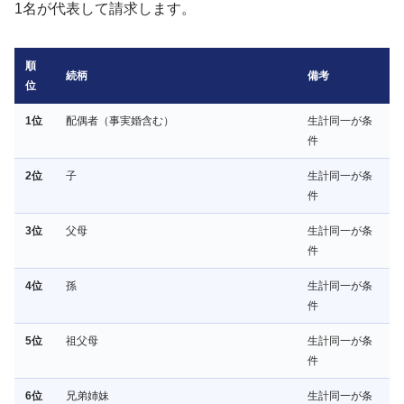
1名が代表して請求します。
順
続柄
備考
位
1位
配偶者（事実婚含む）
生計同一が条
件
2位
子
生計同一が条
件
3位
父母
生計同一が条
件
4位
孫
生計同一が条
件
5位
祖父母
生計同一が条
件
6位
兄弟姉妹
生計同一が条