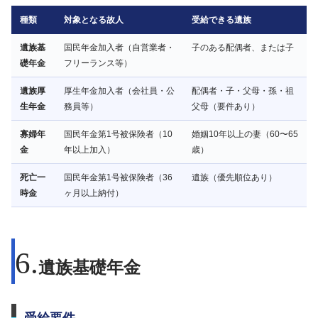
種類
対象となる故人
受給できる遺族
遺族基
国民年金加入者（自営業者・
子のある配偶者、または子
礎年金
フリーランス等）
遺族厚
厚生年金加入者（会社員・公
配偶者・子・父母・孫・祖
生年金
務員等）
父母（要件あり）
寡婦年
国民年金第1号被保険者（10
婚姻10年以上の妻（60〜65
金
年以上加入）
歳）
死亡一
国民年金第1号被保険者（36
遺族（優先順位あり）
時金
ヶ月以上納付）
遺族基礎年金