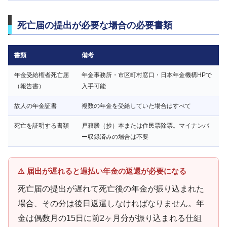
死亡届の提出が必要な場合の必要書類
書類
備考
年金受給権者死亡届
年金事務所・市区町村窓口・日本年金機構HPで
（報告書）
入手可能
故人の年金証書
複数の年金を受給していた場合はすべて
死亡を証明する書類
戸籍謄（抄）本または住民票除票。マイナンバ
ー収録済みの場合は不要
⚠️ 届出が遅れると過払い年金の返還が必要になる
死亡届の提出が遅れて死亡後の年金が振り込まれた
場合、その分は後日返還しなければなりません。年
金は偶数月の15日に前2ヶ月分が振り込まれる仕組