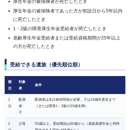
厚生年金の被保険者が死亡したとき
厚生年金の被保険者であった方が初診日から5年以内
に死亡したとき
1・2級の障害厚生年金受給者が死亡したとき
老齢厚生年金受給者または受給資格期間が25年以上
の方が死亡したとき
受給できる遺族（優先順位順）
順
対象
条件
位
者
1
配偶
配偶者は生計維持関係が必要。子は18歳年度末まで
位
者・
（または障害1・2級の20歳未満）
子
2
父母
55歳以上。受給開始は60歳から（遺族基礎年金と同時