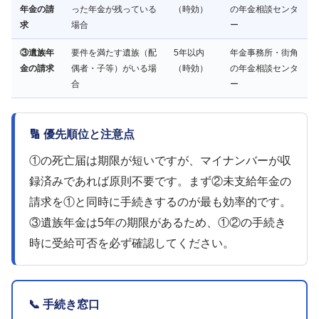
年金の請
った年金が残っている
（時効）
の年金相談センタ
求
場合
ー
③遺族年
要件を満たす遺族（配
5年以内
年金事務所・街角
金の請求
偶者・子等）がいる場
（時効）
の年金相談センタ
合
ー
🔢 優先順位と注意点
①の死亡届は期限が短いですが、マイナンバーが収
録済みであれば原則不要です。まず②未支給年金の
請求を①と同時に手続きするのが最も効率的です。
③遺族年金は5年の期限があるため、①②の手続き
時に受給可否を必ず確認してください。
📞 手続き窓口