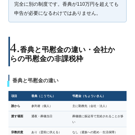
完全に別の制度です。香典が110万円を超えても
申告が必要になるわけではありません。
香典と弔慰金の違い・会社か
らの弔慰金の非課税枠
香典と弔慰金の違い
項目
香典（こうでん）
弔慰金（ちょういきん）
誰から
参列者（個人）
主に勤務先（会社・法人）
渡す場面
通夜・葬儀当日
葬儀後に振込等で支給されることが多
い
宗教的意
あり（霊前に供える）
なし（遺族への慰め・生活保障）