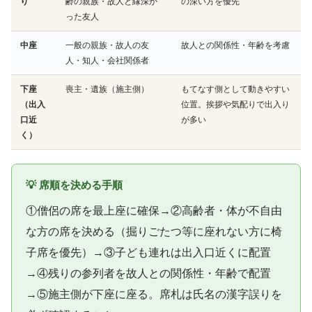
り
齢の親族・故人と縁深か
の深い方を優先
った友人
中座
一般の親族・故人の友
故人との関係性・年齢を考慮
人・知人・会社関係者
下座
喪主・遺族（施主側）
もてなす側として動きやすい
（出入
位置。挨拶や気配りで出入り
口近
が多い
く）
💡 席順を決める手順
①僧侶の席を最上座に確保→②高齢者・体が不自由
な方の席を決める（掘りごたつ等に座れない方に椅
子席を優先）→③子ども連れは出入口近くに配置
→④残りの参列者を故人との関係性・年齢で配置
→⑤施主側が下座に座る。席札は氏名の漢字誤りを