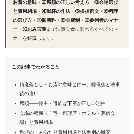
お斎の意味・②席順の正しい考え方・③会場選び
と費用相場・④献杯の作法・⑤挨拶例文・⑥料理
の選び方・⑦御膳料・⑧会費制・⑨参列者のマナ
ー・⑩忌み言葉
まで法事会食に関わるすべてのマ
ナーを解説します。
この記事でわかること
精進落とし・お斎の意味と由来、葬儀後と法事
後の違い
席順——喪主・遺族は下座が正しい理由
会場の種類（自宅・料理店・ホテル・葬儀会
場）と費用相場
料理の一人あたり費用相場と法事別の目安