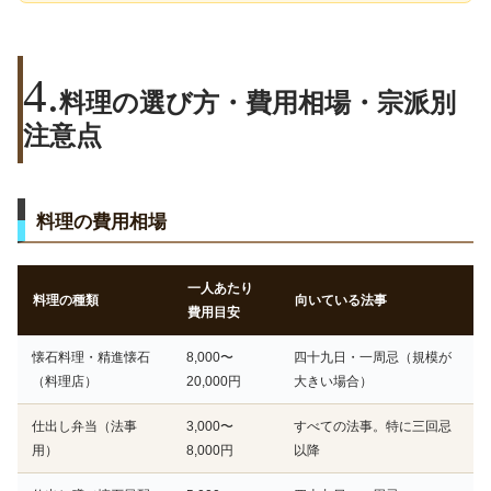
料理の選び方・費用相場・宗派別
注意点
料理の費用相場
一人あたり
料理の種類
向いている法事
費用目安
懐石料理・精進懐石
8,000〜
四十九日・一周忌（規模が
（料理店）
20,000円
大きい場合）
仕出し弁当（法事
3,000〜
すべての法事。特に三回忌
用）
8,000円
以降