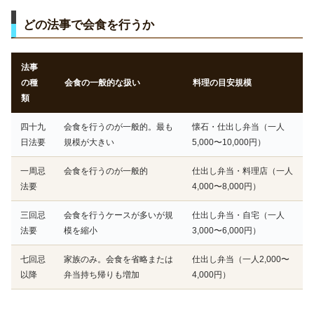
どの法事で会食を行うか
法事
の種
会食の一般的な扱い
料理の目安規模
類
四十九
会食を行うのが一般的。最も
懐石・仕出し弁当（一人
日法要
規模が大きい
5,000〜10,000円）
一周忌
会食を行うのが一般的
仕出し弁当・料理店（一人
法要
4,000〜8,000円）
三回忌
会食を行うケースが多いが規
仕出し弁当・自宅（一人
法要
模を縮小
3,000〜6,000円）
七回忌
家族のみ。会食を省略または
仕出し弁当（一人2,000〜
以降
弁当持ち帰りも増加
4,000円）