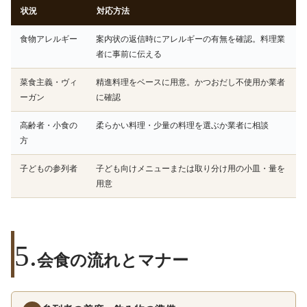
状況
対応方法
食物アレルギー
案内状の返信時にアレルギーの有無を確認。料理業
者に事前に伝える
菜食主義・ヴィ
精進料理をベースに用意。かつおだし不使用か業者
ーガン
に確認
高齢者・小食の
柔らかい料理・少量の料理を選ぶか業者に相談
方
子どもの参列者
子ども向けメニューまたは取り分け用の小皿・量を
用意
会食の流れとマナー