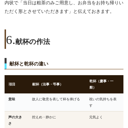
内状で「当日は粗茶のみご用意し、お弁当をお持ち帰りい
ただく形とさせていただきます」と伝えておきます。
献杯の作法
献杯と乾杯の違い
乾杯（慶事・一
項目
献杯（法事・弔事）
般）
意味
故人に敬意を表して杯を捧げる
祝いの気持ちを表
す
声の大き
控えめ・静かに
元気よく
さ