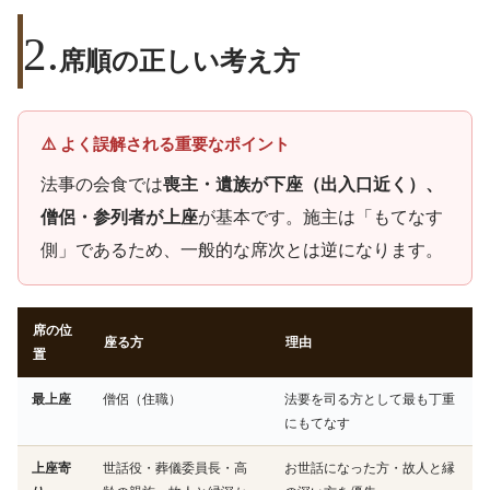
席順の正しい考え方
⚠️ よく誤解される重要なポイント
法事の会食では
喪主・遺族が下座（出入口近く）、
僧侶・参列者が上座
が基本です。施主は「もてなす
側」であるため、一般的な席次とは逆になります。
席の位
座る方
理由
置
最上座
僧侶（住職）
法要を司る方として最も丁重
にもてなす
上座寄
世話役・葬儀委員長・高
お世話になった方・故人と縁