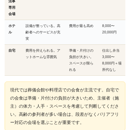
法事
専用
会場
ホテ
設備が整っている。高
費用が最も高め
8,000〜
ル
齢者へのサービスが充
20,000円
実
自宅
費用を抑えられる。ア
準備・片付けの
仕出し弁当
ットホームな雰囲気
負担が大きい。
3,000〜
スペースが限ら
8,000円＋場
れる
所代なし
現代では葬儀会館や料理店での会食が主流です。自宅で
の会食は準備・片付けの負担が大きいため、主催者（施
主）の体力・人手・スペースを考慮して判断してくださ
い。高齢の参列者が多い場合は、段差がなくバリアフリ
ー対応の会場を選ぶことが重要です。