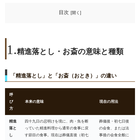
目次
精進落とし・お斎の意味と種類
「精進落とし」と「お斎（おとき）」の違い
呼
び
本来の意味
現在の用法
方
精進
四十九日の忌明けを境に、肉・魚を断
葬儀後・初七日後
落と
っていた精進料理から通常の食事に戻
の会食、または法
し
す節目の食事。現在は葬儀直後（初七
事後の会食全般に