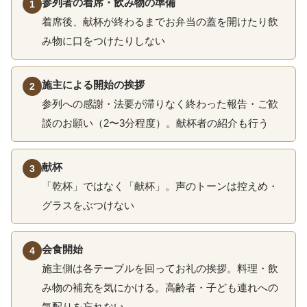
参列者の着席・飲み物の準備
1
着席後、献杯が終わるまでお弁当の蓋を開けたり飲
み物に口をつけたりしない
施主による開始の挨拶
2
参列への感謝・法要が滞りなく終わった報告・ご歓
談のお願い（2〜3分程度）。献杯者の紹介も行う
献杯
3
「乾杯」ではなく「献杯」。声のトーンは控えめ・
グラスをぶつけない
会食開始
4
施主側は各テーブルを回ってお礼の挨拶。料理・飲
み物の補充を気にかける。高齢者・子ども連れへの
気配りを忘れない