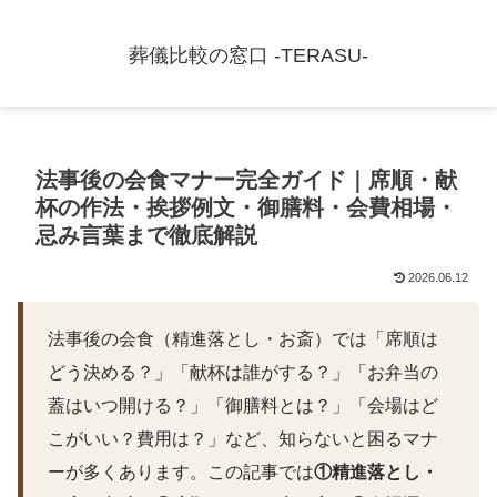
葬儀比較の窓口 -TERASU-
法事後の会食マナー完全ガイド｜席順・献
杯の作法・挨拶例文・御膳料・会費相場・
忌み言葉まで徹底解説
2026.06.12
法事後の会食（精進落とし・お斎）では「席順は
どう決める？」「献杯は誰がする？」「お弁当の
蓋はいつ開ける？」「御膳料とは？」「会場はど
こがいい？費用は？」など、知らないと困るマナ
ーが多くあります。この記事では
①精進落とし・