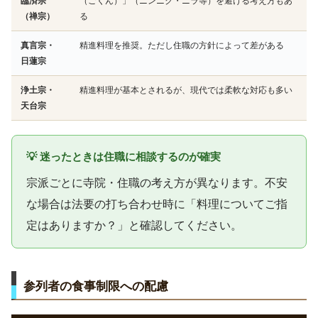
臨済宗
（ごくん）」（ニンニク・ニラ等）を避ける考え方もあ
（禅宗）
る
真言宗・
精進料理を推奨。ただし住職の方針によって差がある
日蓮宗
浄土宗・
精進料理が基本とされるが、現代では柔軟な対応も多い
天台宗
💡 迷ったときは住職に相談するのが確実
宗派ごとに寺院・住職の考え方が異なります。不安
な場合は法要の打ち合わせ時に「料理についてご指
定はありますか？」と確認してください。
参列者の食事制限への配慮