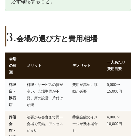
必ず確認すること。
会場の選び方と費用相場
会場
一人あたり
の種
メリット
デメリット
費用目安
類
料理
料理・サービスの質が
費用が高め。移
5,000〜
店・
高い。会場準備が不
動が必要
15,000円
懐石
要。席の設営・片付け
店
が楽
葬儀
法要から会食まで同一
葬儀会館のイメ
4,000〜
会
会場で完結。アクセス
ージが残る場合
10,000円
館・
が良い
も