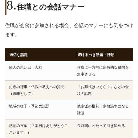
住職との会話マナー
住職が会食に参加される場合、会話のマナーにも気をつけ
ます。
適切な話題
避けるべき話題・行動
故人の思い出・人柄
住職に一方的に宗教的な質問を
集中させる
お寺の行事・仏教の教えへの質問
「お葬式はいくら？」などの金
（興味として）
銭の話題
地域の様子・季節の話題
他宗派の批判・宗教論争になる
話題
感謝の言葉（「本日はありがとうご
長時間にわたって引き留める
ざいます」）