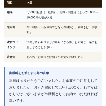
項目
内容
相場
5,000円程度（一般的）。地域・関係性によって3,000〜
10,000円の幅がある
包み方
白い封筒（不祝儀袋ではなく白封筒）。表書きは「御膳
料」
渡すタイ
法要が終わり僧侶がお帰りになる際。お布施と一緒にお
ミング
渡しすることが多い
注意点
お布施・お車代とは別々の封筒でお渡しする
御膳料をお渡しする際の言葉
本日はありがとうございました。お食事のご用意をして
おりましたが、お引き留めしては申し訳なく、わずかば
かりではございますが御膳料としてお納めいただければ
幸いです。