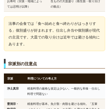
お寿司（宗派・地域によっ
生ものの大皿盛り（衛生面・取り分け
ては忌明け以降）
の観点）
法事の会食では「食べ始めと食べ終わりがはっきりす
る」個別盛りが好まれます。仕出し弁当や個別膳が現代
の主流です。大皿での取り分けは近年では避ける傾向に
あります。
宗派別の注意点
宗派
料理についての考え方
浄土真宗
精進料理の厳格な規定は少ない。一般的な和食・仕出し
料理で問題ない
曹洞宗・
精進料理が基本。魚介類・肉類を避ける傾向。「五葷