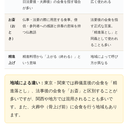
日法要後・火葬後）の会食を指す場合
広く使われる
が多い
お斎
仏事・法要の際に用意する食事。僧
法要後の会食を指
（お
侶・参列者への感謝と供養の意味を持
す正式な言葉。
と
つ仏教語
「精進落とし」と
き）
同義として使われ
ることも多い
精進
精進料理から「上がる（終わる）」と
地域によって呼び
上げ
いう意味
方が異なる
地域による違い：
東京・関東では葬儀直後の会食を「精
進落とし」、法事後の会食を「お斎」と区別することが
多いですが、関西や地方では混用されることも多いで
す。また、火葬中（骨上げ前）に会食を行う地域もあり
ます。