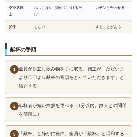
グラス同
ぶつけない（静かに上げるだ
カチンと合わせる
士
け）
拍手
しない
することがある
献杯の手順
全員が起立し飲み物を手に取る。施主が「ただいま
1
より〇〇より献杯の音頭をとっていただきます」と
紹介する
献杯者が短い挨拶を述べる（1分以内。故人との関係
2
を簡潔に）
「献杯」と静かに発声。全員が「献杯」と唱和する
3