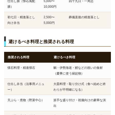
仕出し膳（懐石風配
5,000〜
四十九日・一周忌
膳）
10,000円
初七日・精進落とし
2,500〜
葬儀直後の精進落とし
向け弁当
5,000円
避けるべき料理と推奨される料理
推奨される料理
避けるべき料理
懐石料理・精進懐石
鯛・伊勢海老・鯉などの祝いの食材
（慶事に使う縁起物）
仕出し弁当（法事用メニュ
大皿料理・取り分け式（食べ始めと終
ー）
わりが不明確になる）
天ぷら・煮物（野菜中心）
派手な盛り付け・祝儀向けの豪華な演
出