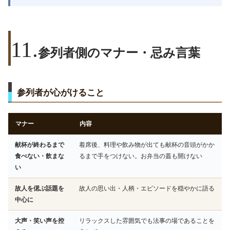
参列者側のマナー・忌み言葉
参列者が心がけること
マナー
内容
献杯が終わるまで
着席後、料理や飲み物が出ても献杯の音頭がかか
食べない・飲まな
るまで手をつけない。お弁当の蓋も開けない
い
故人を偲ぶ話題を
故人の思い出・人柄・エピソードを穏やかに語る
中心に
大声・笑い声を控
リラックスした雰囲気でも法事の場であることを