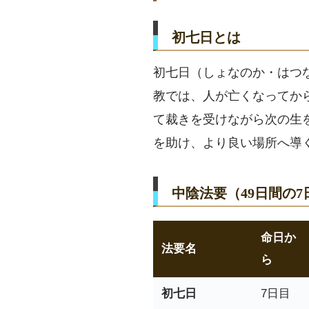
初七日とは
初七日（しょなのか・はつ
教では、人が亡くなってか
て裁きを受けながら次の生
を助け、より良い場所へ導
中陰法要（49日間の
命日か
法要名
ら
初七日
7日目