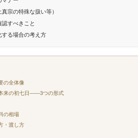
のマナー
土真宗の特殊な扱い等）
確認すべきこと
化する場合の考え方
要の全体像
本来の初七日——3つの形式
料の相場
方・渡し方