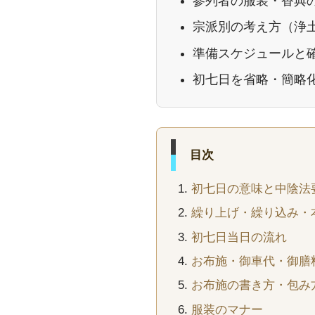
参列者の服装・香典
宗派別の考え方（浄
準備スケジュールと
初七日を省略・簡略
目次
初七日の意味と中陰法
繰り上げ・繰り込み・
初七日当日の流れ
お布施・御車代・御膳
お布施の書き方・包み
服装のマナー