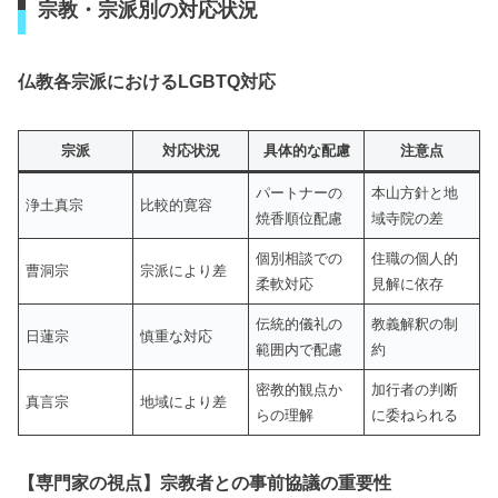
宗教・宗派別の対応状況
仏教各宗派におけるLGBTQ対応
宗派
対応状況
具体的な配慮
注意点
パートナーの
本山方針と地
浄土真宗
比較的寛容
焼香順位配慮
域寺院の差
個別相談での
住職の個人的
曹洞宗
宗派により差
柔軟対応
見解に依存
伝統的儀礼の
教義解釈の制
日蓮宗
慎重な対応
範囲内で配慮
約
密教的観点か
加行者の判断
真言宗
地域により差
らの理解
に委ねられる
【専門家の視点】宗教者との事前協議の重要性