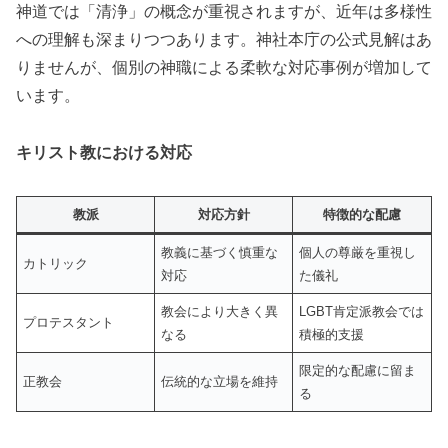
神道では「清浄」の概念が重視されますが、近年は多様性
への理解も深まりつつあります。神社本庁の公式見解はあ
りませんが、個別の神職による柔軟な対応事例が増加して
います。
キリスト教における対応
教派
対応方針
特徴的な配慮
教義に基づく慎重な
個人の尊厳を重視し
カトリック
対応
た儀礼
教会により大きく異
LGBT肯定派教会では
プロテスタント
なる
積極的支援
限定的な配慮に留ま
正教会
伝統的な立場を維持
る