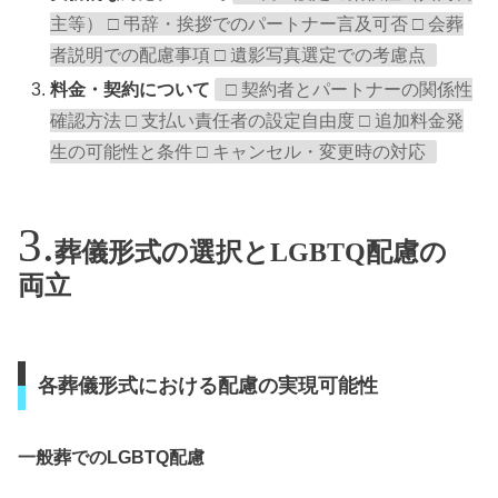
主等） □ 弔辞・挨拶でのパートナー言及可否 □ 会葬
者説明での配慮事項 □ 遺影写真選定での考慮点
料金・契約について
□ 契約者とパートナーの関係性
確認方法 □ 支払い責任者の設定自由度 □ 追加料金発
生の可能性と条件 □ キャンセル・変更時の対応
葬儀形式の選択とLGBTQ配慮の
両立
各葬儀形式における配慮の実現可能性
一般葬でのLGBTQ配慮