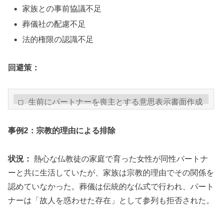
家族との事前協議不足
葬儀社の配慮不足
法的権限の認識不足
回避策：
□ 生前にパートナーを喪主とする意思表示書面作成

□ 家族との定期的な対話による関係性構築

□ LGBTQ対応実績のある葬儀社との事前相談

事例2：宗教的理由による排除
□ 弁護士によるアドバイス取得

状況：
熱心な仏教徒の家庭で育った女性が同性パートナ
ーと共に生活していたが、家族は宗教的理由でその関係を
認めていなかった。葬儀は伝統的な仏式で行われ、パート
ナーは「故人を惑わせた存在」として参列も拒否された。