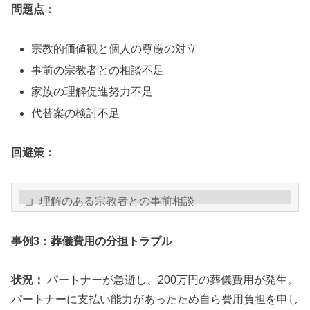
問題点：
宗教的価値観と個人の尊厳の対立
事前の宗教者との相談不足
家族の理解促進努力不足
代替案の検討不足
回避策：
□ 理解のある宗教者との事前相談

□ 宗教的価値観を尊重した配慮案の提示

□ 別途お別れの場の設定（自由葬等）

事例3：葬儀費用の分担トラブル
□ 家族向けLGBTQ理解促進の働きかけ

状況：
パートナーが急逝し、200万円の葬儀費用が発生。
パートナーに支払い能力があったため自ら費用負担を申し