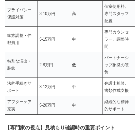
個室使用料、
プライバシー
3-10万円
高
専門スタッフ
保護対策
配置
専門カウンセ
家族調整・仲
5-15万円
中
ラー、調整時
裁費用
間
パートナーシ
特別な演出・
2-8万円
低
ップ象徴の装
装飾
飾
法的手続きサ
弁護士相談、
3-12万円
中
ポート
書類作成支援
アフターケア
継続的な精神
5-20万円
中
充実
的サポート
【専門家の視点】見積もり確認時の重要ポイント