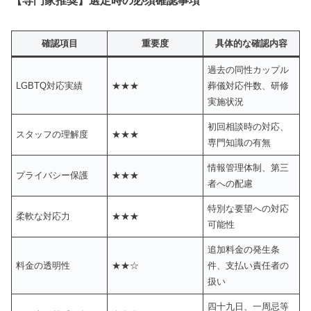
【専門家推奨】選定時の必須確認事項
確認項目
重要度
具体的な確認内容
過去の同性カップル
LGBTQ対応実績
★★★
葬儀対応件数、研修
実施状況
初回相談時の対応、
スタッフの理解度
★★★
専門知識の有無
情報管理体制、第三
プライバシー保護
★★★
者への配慮
特別な要望への対応
柔軟な対応力
★★★
可能性
追加料金の発生条
料金の透明性
★★☆
件、支払い責任者の
扱い
四十九日、一周忌等