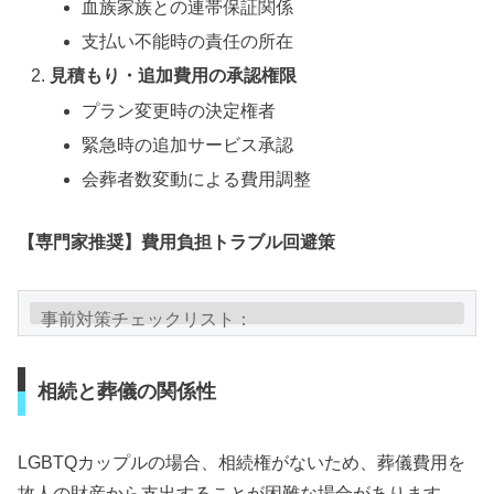
血族家族との連帯保証関係
支払い不能時の責任の所在
見積もり・追加費用の承認権限
プラン変更時の決定権者
緊急時の追加サービス承認
会葬者数変動による費用調整
【専門家推奨】費用負担トラブル回避策
事前対策チェックリスト：

□ パートナーと血族家族間での費用負担合意書作成

□ 葬儀費用専用の預金口座設置（生前準備）

相続と葬儀の関係性
□ パートナーの経済力証明書類準備

□ 葬儀保険加入での費用確保

LGBTQカップルの場合、相続権がないため、葬儀費用を
故人の財産から支出することが困難な場合があります。